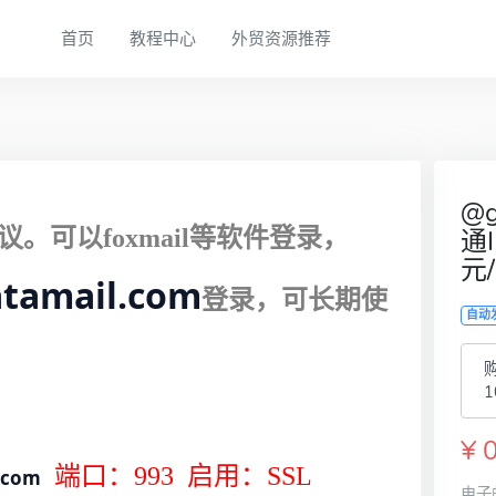
首页
教程中心
外贸资源推荐
@g
议
。
可以foxmail等软件登录，
通I
元
atamail.com
登录，
可长期使
自动
购
1
¥ 
端口：993 启用：SSL
.com
电子