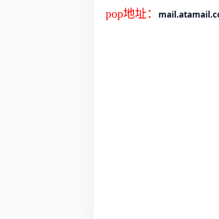
pop地址：
mail.atamail.