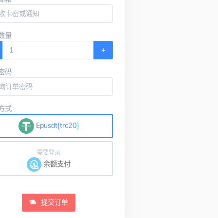
数量
+
密码
方式
Epusdt[trc20]
需要登录
余额支付
提交订单