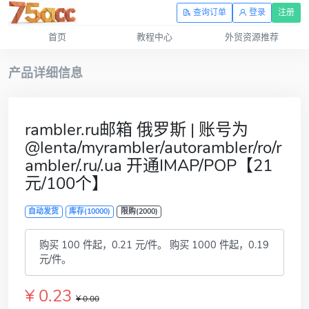
查询订单
登录
注册
首页
教程中心
外贸资源推荐
产品详细信息
rambler.ru邮箱 俄罗斯 | 账号为
@lenta/myrambler/autorambler/ro/r
ambler/.ru/.ua 开通IMAP/POP【21
元/100个】
自动发货
库存(10000)
限购(2000)
购买 100 件起，0.21 元/件。
购买 1000 件起，0.19
元/件。
¥ 0.23
¥ 0.00