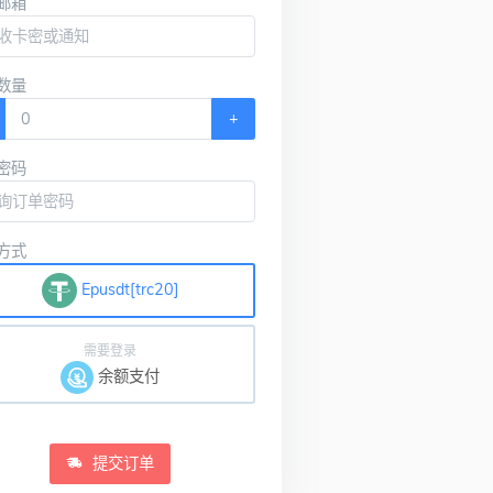
邮箱
数量
+
密码
方式
Epusdt[trc20]
需要登录
余额支付
提交订单