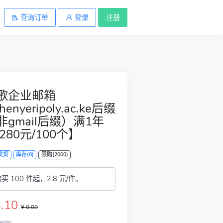
查询订单
登录
注册
歌企业邮箱
henyeripoly.ac.ke后缀
非gmail后缀）满1年
 280元/100个】
发货
库存(0)
限购(2000)
买 100 件起，2.8 元/件。
3.10
¥ 0.00